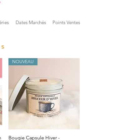
e
éries
Dates Marchés
Points Ventes
es
NOUVEAU
Vista rápida
n
Bougie Capsule Hiver -