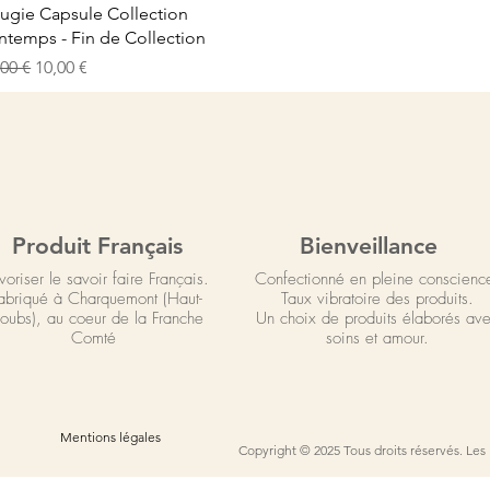
Vista rápida
ugie Capsule Collection
intemps - Fin de Collection
ecio
Precio de oferta
,00 €
10,00 €
Produit Français
Bienveillance
voriser le savoir faire Français.
Confectionné en pleine conscienc
abriqué à Charquemont (Haut-
Taux vibratoire des produits.
oubs),
au coeur de la Franche
Un choix de produits élaborés av
Comté
soins et amour.
Mentions légales
Copyright © 2025 Tous droits réservés. Les