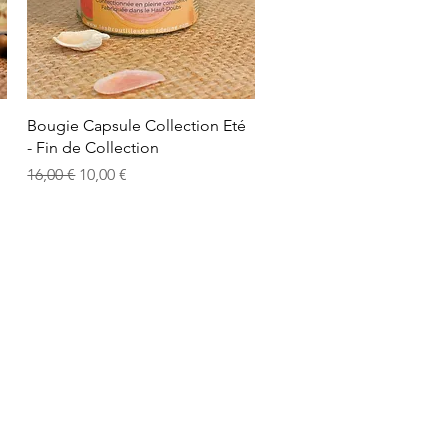
Vista rápida
Bougie Capsule Collection Eté
- Fin de Collection
Precio
Precio de oferta
16,00 €
10,00 €