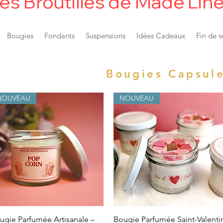
es Broutilles de Made'Lin
Bougies
Fondants
Suspensions
Idées Cadeaux
Fin de s
Bougies Capsul
NOUVEAU
NOUVEAU
Vista rápida
Vista rápida
ugie Parfumée Artisanale –
Bougie Parfumée Saint-Valenti