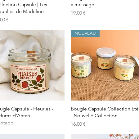
llection Capsule | Les
à message
outilles de Madeline
Precio
19,00 €
ecio
,00 €
NOUVEAU
Vista rápida
Vista rápida
ugie Capsule - Fleuries -
Bougie Capsule Collection Eté
rfums d'Antan
- Nouvelle Collection
otado
Precio
16,00 €