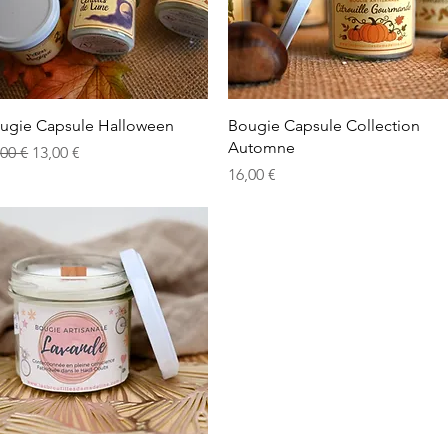
Vista rápida
Vista rápida
ugie Capsule Halloween
Bougie Capsule Collection
Automne
ecio
Precio de oferta
,00 €
13,00 €
Precio
16,00 €