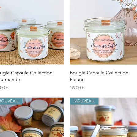
Vista rápida
Vista rápida
ugie Capsule Collection
Bougie Capsule Collection
urmande
Fleurie
ecio
Precio
,00 €
16,00 €
NOUVEAU
NOUVEAU