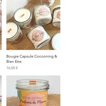
Vista rápida
Bougie Capsule Cocooning &
Bien Etre
Precio
16,00 €