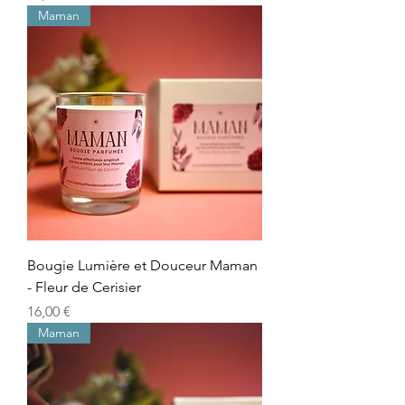
Maman
Bougie Lumière et Douceur Maman
- Fleur de Cerisier
Precio
16,00 €
Maman