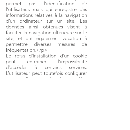
permet pas l’identification de
l’utilisateur, mais qui enregistre des
informations relatives à la navigation
d’un ordinateur sur un site. Les
données ainsi obtenues visent à
faciliter la navigation ultérieure sur le
site, et ont également vocation à
permettre diverses mesures de
fréquentation.</p>
Le refus d’installation d’un cookie
peut entraîner l’impossibilité
d’accéder à certains services.
L’utilisateur peut toutefois configurer
son ordinateur de la manière
suivante, pour refuser l’installation
des cookies :</p>
Sous Internet Explorer : onglet outil
(pictogramme en forme de rouage en
haut a droite) / options internet.
Cliquez sur Confidentialité et
choisissez Bloquer tous les cookies.
Validez sur Ok.</p>