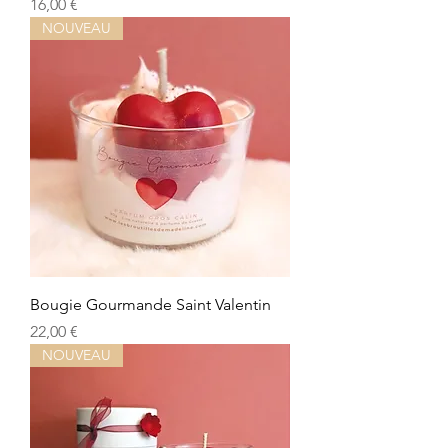
Precio
16,00 €
NOUVEAU
Bougie Gourmande Saint Valentin
Precio
22,00 €
NOUVEAU